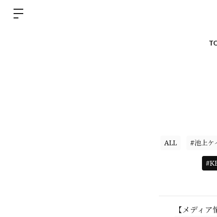
T
ALL
#池上ケ
#
【メディア