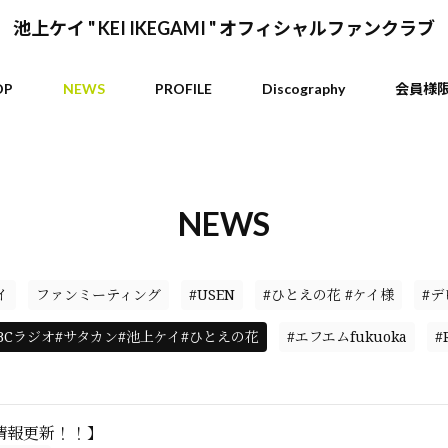
池上ケイ " KEI IKEGAMI " オフィシャルファンクラブ
OP
NEWS
PROFILE
Discography
会員様
NEWS
イ
ファンミーティング
#USEN
#ひとえの花 #ケイ様
#デ
KBCラジオ#サタカン#池上ケイ#ひとえの花
#エフエムfukuoka
#
情報更新！！】